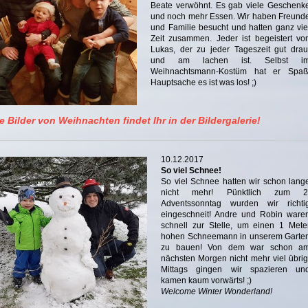
Beate verwöhnt. Es gab viele Geschenk
und noch mehr Essen. Wir haben Freund
und Familie besucht und hatten ganz vie
Zeit zusammen. Jeder ist begeistert vo
Lukas, der zu jeder Tageszeit gut drau
und am lachen ist. Selbst i
Weihnachtsmann-Kostüm hat er Spaß
Hauptsache es ist was los! ;)
le Bilder von Weihnachten findet Ihr in der Bildergalerie!
10.12.2017
So viel Schnee!
So viel Schnee hatten wir schon lang
nicht mehr! Pünktlich zum 2
Adventssonntag wurden wir richti
eingeschneit! Andre und Robin ware
schnell zur Stelle, um einen 1 Mete
hohen Schneemann in unserem Garte
zu bauen! Von dem war schon a
nächsten Morgen nicht mehr viel übrig
Mittags gingen wir spazieren un
kamen kaum vorwärts! ;)
Welcome Winter Wonderland!