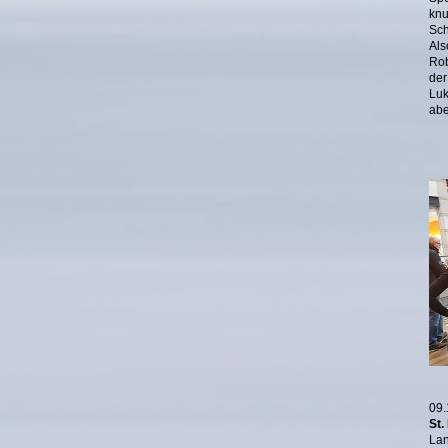
knu
Sch
Al
Rob
de
Luk
abe
09.
St.
La