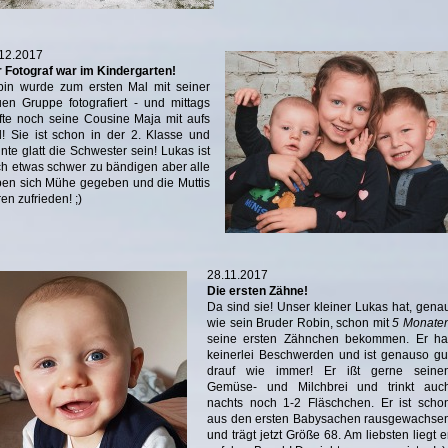
12.2017
 Fotograf war im Kindergarten!
in wurde zum ersten Mal mit seiner
en Gruppe fotografiert - und mittags
fte noch seine Cousine Maja mit aufs
d! Sie ist schon in der 2. Klasse und
nte glatt die Schwester sein! Lukas ist
h etwas schwer zu bändigen aber alle
en sich Mühe gegeben und die Muttis
en zufrieden! ;)
28.11.2017
Die ersten Zähne!
Da sind sie! Unser kleiner Lukas hat, gena
wie sein Bruder Robin, schon mit
5 Monate
seine ersten Zähnchen bekommen. Er ha
keinerlei Beschwerden und ist genauso gu
drauf wie immer! Er ißt gerne seine
Gemüse- und Milchbrei und trinkt auc
nachts noch 1-2 Fläschchen. Er ist scho
aus den ersten Babysachen rausgewachse
und trägt jetzt Größe 68. Am liebsten liegt e