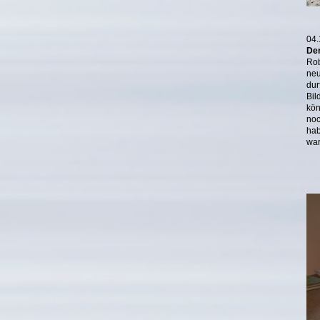
04.
Der
Rob
neu
dur
Bil
kön
noc
hab
war