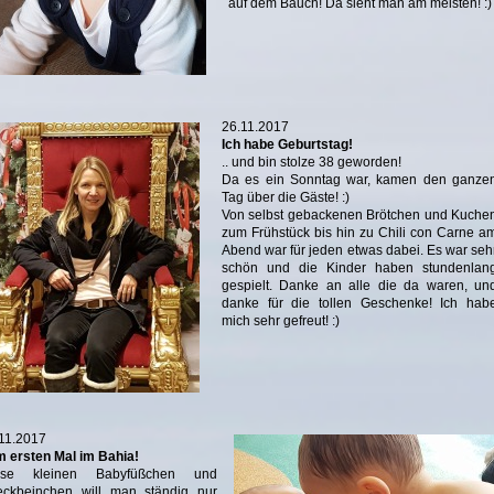
auf dem Bauch! Da sieht man am meisten! :)
26.11.2017
Ich habe Geburtstag!
.. und bin stolze 38 geworden!
Da es ein Sonntag war, kamen den ganze
Tag über die Gäste! :)
Von selbst gebackenen Brötchen und Kuche
zum Frühstück bis hin zu Chili con Carne a
Abend war für jeden etwas dabei. Es war seh
schön und die Kinder haben stundenlan
gespielt. Danke an alle die da waren, un
danke für die tollen Geschenke! Ich hab
mich sehr gefreut! :)
11.2017
 ersten Mal im Bahia!
ese kleinen Babyfüßchen und
eckbeinchen will man ständig nur