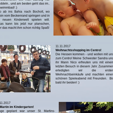
ddeln.. und am besten geht das im..
wimmbad! :)
so ab ins Bahia nach Bocholt, wo
in vom Beckenrand springen und in
r neuen Kinderwelt spielen will.
as kann bis jetzt nur planschen,
r das macht ihm schon richtig Spaß!
11.11.2017
Weihnachtsshopping im Centro!
Die Hessen kommen - und wollen mit un
zum Centro! Meine Schwester Sandra un
ihr Mann Nico erfreuten uns mit eine
letzten Besuch in diesem Jahr. Zusamme
erledigten wir die erste
Weihnachtseinkäufe und machten eine
schönen Spieleabend mit Freunden. Bi
bald ihr beiden! :)
11.2017
 Martin im Kindergarten!
nge geplant war unser St. Martins-