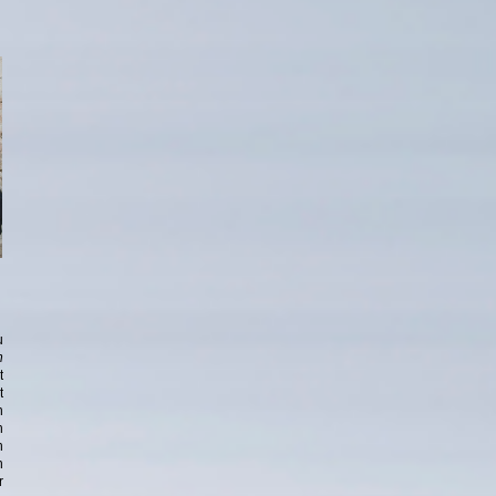
u
n
t
t
n
h
n
n
r