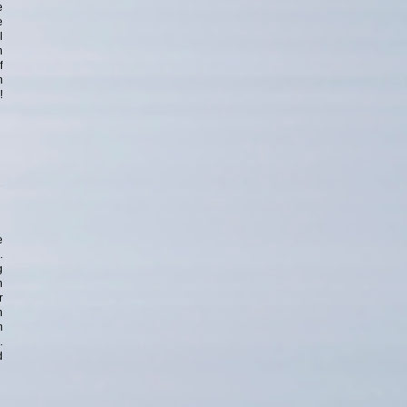
e
e
l
n
f
m
!
e
.
g
n
r
n
m
.
d