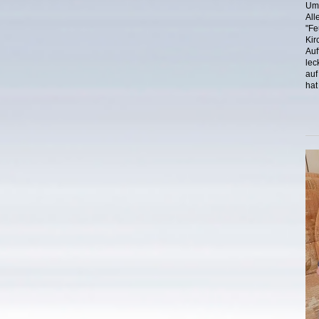
Umz
All
"Fe
Ki
Au
le
auf
hat