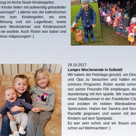
ug im Arche Noah-Kindergarten.
e Kinder liefen mit aufwendig gebastelter
uervogel"- Laterne von der katholischen
rche zum Kindergarten, wo eine
fführung und ein Lagerfeuer, sowie
ckere Weckmänner und Kinderpunsch
 sie wartete. Auch Robin war dabei und
 brav mitgesungen! :)
29.10.2017
Langes Wochenende in Selbold!
Wir haben die Feiertage genutzt, um Om
und Opa zu besuchen und hatten ei
schönes Programm. Robin wurde scho
von seiner Freundin Filli empfangen, di
stundenlang mit ihm spielte. Wir machte
einen Stadtbummel in der Frankfurter Cit
und zockten im noblen Wiesbadene
Spielcasino. Haben bei Sandra und Nic
Raclette gegessen und waren mit de
Kindern auf dem Spielplatz.
Es war sehr schön und wir freuen un
schon auf Weihnachten! :)