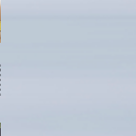
s
d
m
n
n
n
s