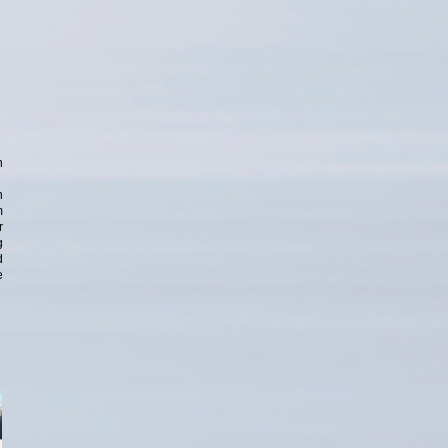
n
n
m
r
g
d
e