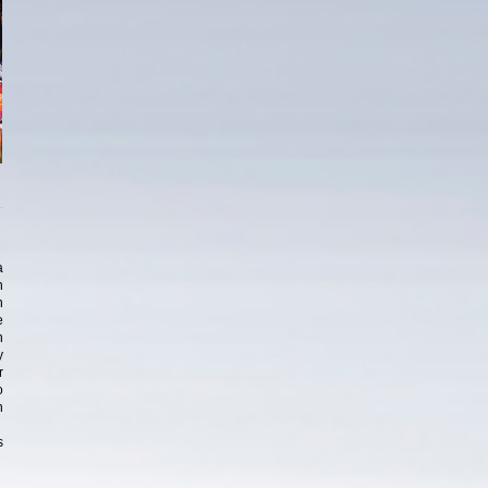
a
n
n
e
n
y
r
o
n
s