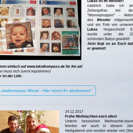
Lukas ist im Weseler!
natürlich habe ich al
Zeitungsfrau bei de
"Wonneproppen" - Aktio
des
Weseler
mitgemacht
und ein Foto von unsere
Lukas
hingeschickt! E
wurde unter die 2
schönsten Babys gewählt!
Jetzt liegt es an Euch da
er gewinnt!
mmt einfach auf www.lokalkompass.de für ihn ab!
n muss sich zuerst registrieren)
r ist der Link:
Lokalkompass Wesel - Hier könnt ihr abstimmen!
24.12.2017
Frohe Weihnachten euch allen!
Unterm hessischen Weihnachts-bau
feierten wir auch in diesem Jah
Heiligabend und wurden wieder von Om