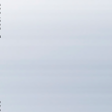
s
r
n
,
m
r
0
ß
m
r
a